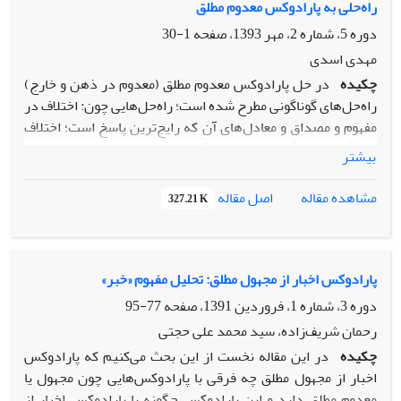
نشان خواهیم داد که خونجی مبدع شیوة اول استنتاج نقیض این
راه‌حلی به پارادوکس معدوم مطلق
گزاره، و اولین منطق‌‌دانی است که گزارة مردده‌‌المحمول را کشف
دوره 5، شماره 2، مهر 1393، صفحه
1-30
کرده است. هم‌چنین نشان خواهیم داد که خونجی شیوة دوم
مهدی اسدی
استنتاج نقیض گزارة موجهة مرکب جزئیه را وام‌دار کشّی بوده
چکیده
‌در حل ‌پارادوکس معدوم مطلق (معدوم در ذهن و خارج)
است و دومین منطق‌‌دانی است که از چنین روشی استفاده کرده
راه‌حل‌های گوناگونی مطرح شده است؛ راه‌حل‌هایی چون: اختلاف در
است.
مفهوم و مصداق و معادل‌های آن که رایج‌ترین پاسخ است؛ اختلاف
در بتّی و غیر بتّی و معادل‌های آن و غیره. این نوشتار با اشاره به
بیشتر
نقدپذیری این راه‌حل‌ها مدعی است راه‌حل درست همان
شناخت‌پذیری عدم‌ مطلق است. این راه‌حل گرچه مورد توجه شمار
مشاهده مقاله
اصل مقاله
327.21 K
اندکی از اندیشمندان نیز بوده است نشان خواهیم داد راه‌حل این
عدة قلیل، به‌ دلیل توجه ‌نکردن به تعریف دقیق و قوی معدوم
مطلق شناخت‌ناپذیر و خبرناپذیر رایج، همگی خدشه‌پذیر هستند.
اما خود، با جمع‌بندی و تلفیق قوی‌ترین تعریف معدوم مطلق رایج در
پارادوکس اخبار از مجهول مطلق: تحلیل مفهوم «خبر»
فلسفة اسلامی در طی تاریخ، در دیدگاه برگزیده به چهار طریق
دوره 3، شماره 1، فروردین 1391، صفحه
77-95
شناخت‌پذیری معدوم مطلق را نشان‌ خواهیم داد؛ از طریق: الف)
رحمان شریف‌زاده، سید محمد علی حجتی
اصل تناقض؛ ب) عدم بماهو عدم؛ ج) سالبه به انتفای موضوع؛ د)
چکیده
در این مقاله نخست از این بحث‌ می‌کنیم که پارادوکس
برهان خلف.
اخبار از مجهول مطلق چه فرقی با پارادوکس‌هایی چون مجهول یا
معدوم مطلق دارد و این پارادوکس چگونه با پارادوکس اخبار از