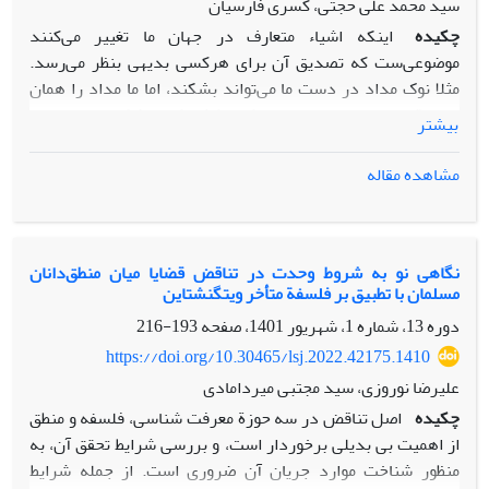
سید محمد علی حجتی، کسری فارسیان
چکیده
اینکه اشیاء متعارف در جهان ما تغییر می‌کنند
موضوعی‌ست که تصدیق آن برای هرکسی بدیهی بنظر می‌رسد.
مثلا نوک مداد در دست ما می‌تواند بشکند، اما ما مداد را همان
مداد قبل بدانیم؛ با این تغییر که نوکش اکنون شکسته است. اما
بیشتر
این موضوع اصلا به این سادگی نیست. در طول تاریخ متافیزیک
همواره کسانی بوده‌اند-پارمنیدس، ملیسوس، زنون، مک‌تاگارت،
مشاهده مقاله
پیتر گیچ و برتراند راسل- که وجود حرکت و تغییر در جهان را به
همین معنای عرفی در ذهن ما، منکر شده‌اند. در سوی دیگر،
جریان غالب فیلسوفان سعی داشته‌اند برای وجود حرکت و تغییر
در جهان نظریات و استدلال‌های مستحکمی را ارائه کنند، مثلا
نگاهی نو به شروط وحدت در تناقض قضایا میان منطق‌دانان
مسلمان با تطبیق بر فلسفة متأخر ویتگنشتاین
رویکرد ارسطویی-سینوی از مهم‌ترین آن‌هاست. تقریر مشائی بر
تمایز تغییرات ذاتی و عرضی تکیه می‌کند و نظریه‌ی حرکت‌اش را
دوره 13، شماره 1، شهریور 1401، صفحه
193-216
بسط می‌دهد. در این مقاله سعی داریم نشان دهیم هردو رویکرد
https://doi.org/10.30465/lsj.2022.42175.1410
سلبی و ایجابی بالا، با شکست مواجه‌اند؛ شکست آن‌ها نه لزوما
علیرضا نوروزی، سید مجتبی میردامادی
بخاطر ضعف استدلال‌های‌شان، بلکه بخاطر پذیرش یک منطق
چکیده
اصل تناقض در سه حوزة معرفت شناسی، فلسفه و منطق
اشتباه بعنوان مبنای متافیزیک‌شان اتفاق می‌افتد. این مقاله تلاشی
از اهمیت بی بدیلی برخوردار است، و بررسی شرایط تحقق آن، به
برای نشان دادن برتری منطق فراسازگار بر منطق کلاسیک در
منظور شناخت موارد جریان آن ضروری است. از جمله شرایط
توضیح مسئله‌ی حرکت است.