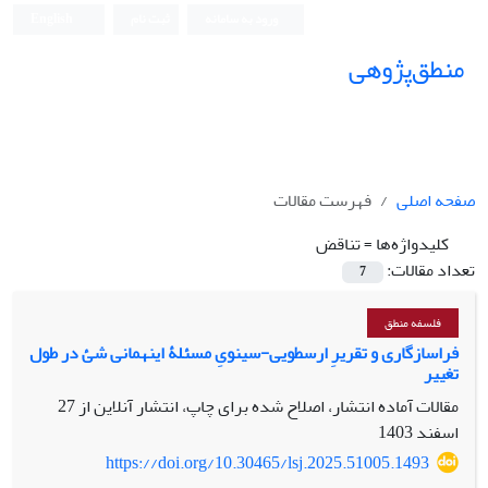
ورود به سامانه
ثبت نام
English
منطق‌پژوهی
صفحه اصلی
فهرست مقالات
کلیدواژه‌ها =
تناقض
تعداد مقالات:
7
فلسفه منطق
فراسازگاری و تقریرِ ارسطویی-سینویِ مسئلۀ اینهمانی شئ در طول
تغییر
مقالات آماده انتشار، اصلاح شده برای چاپ، انتشار آنلاین از
27
اسفند 1403
https://doi.org/10.30465/lsj.2025.51005.1493