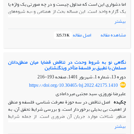
اما دشواری این است که مدلول چیست و در چه صورتی یک واژه‌ یا
یک گزاره‌ واحد است. این مساله بحث از همنامی و «به شیوه‌های
بسیار گفته شدن» را پیش می‌کشد. از ارسطوپژوهان قرن
بیشتر
بیستمی، ایروین استدلال می‌کند که مدلول ذات است و در برابرِ
آن شیلدز معتقد است که مدلول معنی است که البته مراتب
مشاهده مقاله
اصل مقاله
325.73 K
متعددی، از معنای سطحی (لغوی) تا معنای عمیق (ذات)، دارد. در
این مقاله استدلال می‌شود که مؤلفة اصلی در دلالتِ واژه‌ها و
گزاره‌ها این است که مدلول وحدت حقیقی داشته باشد. وحدت
حقیقی مدلول واژه‌ها، که بر اساس آموزة مقولات تعیین می‌شود، به
نگاهی نو به شروط وحدت در تناقض قضایا میان منطق‌دانان
مسلمان با تطبیق بر فلسفة متأخر ویتگنشتاین
دو صورت امکان‌پذیر است: «به خاطر واحد»، مانند انسان و «با
اشاره به واحد»، مانند موجود. اما وحدت حقیقی مدلولِ گزاره‌ها به
دوره 13، شماره 1، شهریور 1401، صفحه
193-216
وحدتِ حقیقیِ شرایط صدق گزارة موجِب باز می‌گردد. بنابراین، در
https://doi.org/10.30465/lsj.2022.42175.1410
بحث دلالت ارسطو در جستجوی واحد حقیقی است و معنای عرفی
علیرضا نوروزی، سید مجتبی میردامادی
زبانی غایت نهایی وی نیست. اهمیتِ این بحث در این است که بحث
چکیده
اصل تناقض در سه حوزة معرفت شناسی، فلسفه و منطق
دربارة دلالتِ واژه‌ها یکی از ابزارهای مهمِ ارسطو در بحث فلسفی
از اهمیت بی بدیلی برخوردار است، و بررسی شرایط تحقق آن، به
است.
منظور شناخت موارد جریان آن ضروری است. از جمله شرایط
تناقض، وحدت هایی است که در دو گزارة متناقض باید حفظ شود.
بیشتر
در تفصیل شرایط و تعداد شروط وحدت همواره میان منطق دانان