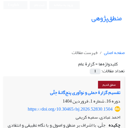
ورود به سامانه
ثبت نام
English
منطق‌پژوهی
صفحه اصلی
فهرست مقالات
کلیدواژه‌ها =
گزارۀ عام
تعداد مقالات:
1
منطق قدیم
تقسیم گزارۀ حملی و نوآوری پنج‌گانۀ حِلّی
دوره 16، شماره 1، فروردین 1404
https://doi.org/10.30465/lsj.2026.52830.1504
احمد عبادی، سمیه کریمی
چکیده
حِلّی، با اشراف بر منطق و اصول و با نگاه تطبیقی و انتقادی