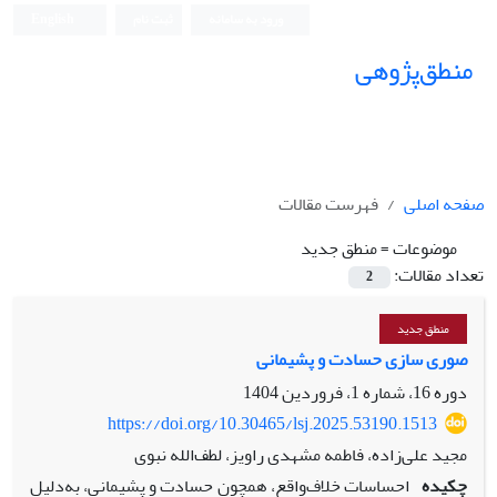
ورود به سامانه
ثبت نام
English
منطق‌پژوهی
صفحه اصلی
فهرست مقالات
موضوعات =
منطق جدید
تعداد مقالات:
2
منطق جدید
صوری سازی حسادت و پشیمانی
دوره 16، شماره 1، فروردین 1404
https://doi.org/10.30465/lsj.2025.53190.1513
مجید علی‌زاده، فاطمه مشهدی راویز، لطف‌الله نبوی
چکیده
احساسات خلاف‌واقع، همچون حسادت و پشیمانی، به‌دلیل