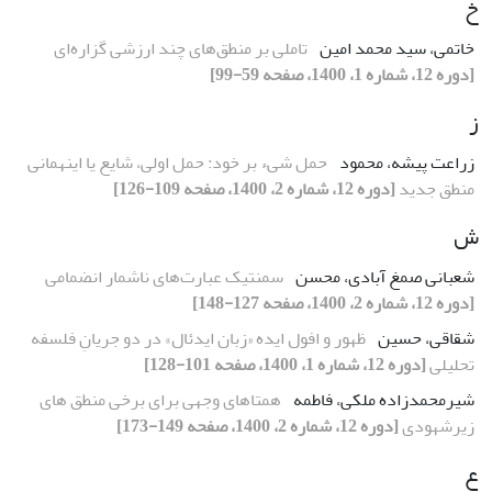
خ
خاتمی، سید محمد امین
تاملی بر منطق‌های چند ارزشی گزاره‌ای
[دوره 12، شماره 1، 1400، صفحه 59-99]
ز
زراعت پیشه، محمود
حمل شیء بر خود: حمل اولی، شایع یا اینهمانی
منطق جدید
[دوره 12، شماره 2، 1400، صفحه 109-126]
ش
شعبانی صمغ آبادی، محسن
سمنتیک عبارت‌های ناشمار انضمامی
[دوره 12، شماره 2، 1400، صفحه 127-148]
شقاقی، حسین
ظهور و افول ایده «زبان ایدئال» در دو جریانِ فلسفه
تحلیلی
[دوره 12، شماره 1، 1400، صفحه 101-128]
شیرمحمدزاده ملکی، فاطمه
همتاهای وجهی برای برخی منطق های
زیرشهودی
[دوره 12، شماره 2، 1400، صفحه 149-173]
ع