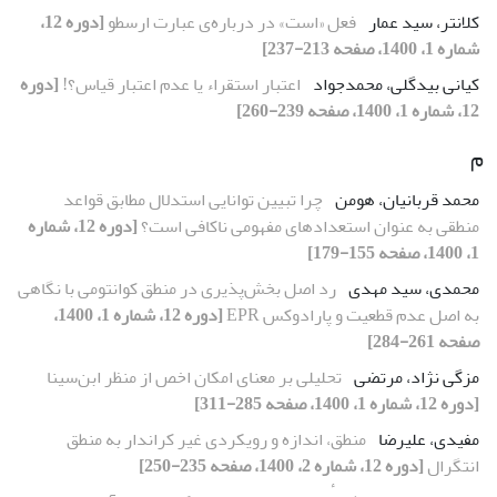
کلانتر، سید عمار
فعل «است» در درباره‌ی عبارت ارسطو
[دوره 12،
شماره 1، 1400، صفحه 213-237]
کیانی بیدگلی، محمدجواد
اعتبار استقراء یا عدم اعتبار قیاس؟!
[دوره
12، شماره 1، 1400، صفحه 239-260]
م
محمد قربانیان، هومن
چرا تبیین توانایی استدلال مطابق قواعد
منطقی به عنوان استعدادهای مفهومی ناکافی است؟
[دوره 12، شماره
1، 1400، صفحه 155-179]
محمدی، سید مهدی
رد اصل بخش‌پذیری در منطق کوانتومی با نگاهی
به اصل عدم قطعیت و پارادوکس EPR
[دوره 12، شماره 1، 1400،
صفحه 261-284]
مزگی نژاد، مرتضی
تحلیلی بر معنای امکان اخص از منظر ابن‌سینا
[دوره 12، شماره 1، 1400، صفحه 285-311]
مفیدی، علیرضا
منطق، اندازه و رویکردی غیر کراندار به منطق
انتگرال
[دوره 12، شماره 2، 1400، صفحه 235-250]