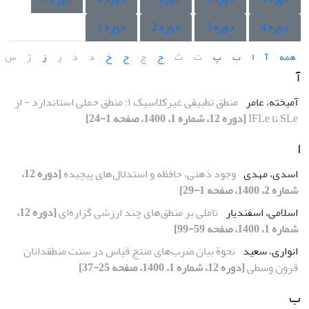
دوره 4
دوره 3
دوره 2
دوره 1
همه
آ
ا
ب
پ
ت
ث
ج
چ
ح
خ
د
ذ
ر
ز
ژ
س
آ
آمیخته، عامر
منطق تطبیقی غیرکلاسیک ۱: منطق حملی استاندارد - از
SLe تا IFLe
[دوره 12، شماره 1، 1400، صفحه 1-24]
ا
اسدی، مهدی
وجود ذهنی، حافظه و استدلال‌های پیچیده
[دوره 12،
شماره 2، 1400، صفحه 1-29]
اسلامی، اسفندیار
تاملی بر منطق‌های چند ارزشی گزاره‌ای
[دوره 12،
شماره 1، 1400، صفحه 59-99]
انواری، سعید
نحوة بیان ضرب‌های منتج قیاس در سنت منطقدانان
قرون وسطی
[دوره 12، شماره 1، 1400، صفحه 25-37]
ب