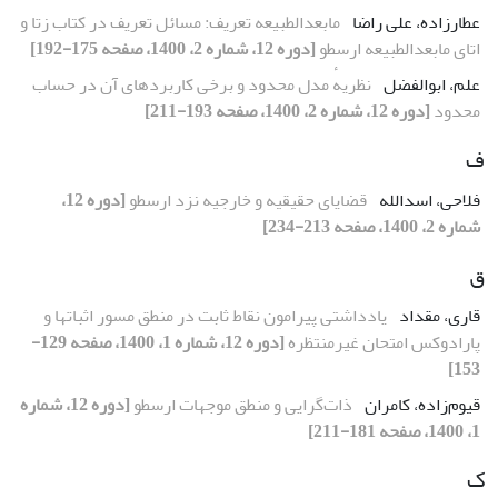
عطارزاده، علی راضا
مابعدالطبیعه تعریف: مسائل تعریف در کتاب زتا و
اتای مابعدالطبیعه ارسطو
[دوره 12، شماره 2، 1400، صفحه 175-192]
علم، ابوالفضل
نظریهٔ مدل محدود و برخی کاربردهای آن در حساب
محدود
[دوره 12، شماره 2، 1400، صفحه 193-211]
ف
فلاحی، اسد‌الله
قضایای حقیقیه و خارجیه نزد ارسطو
[دوره 12،
شماره 2، 1400، صفحه 213-234]
ق
قاری، مقداد
یادداشتی پیرامون نقاط ثابت در منطق مسور اثباتها و
پارادوکس امتحان غیرمنتظره
[دوره 12، شماره 1، 1400، صفحه 129-
153]
قیوم‌زاده، کامران
ذات‌گرایی و منطق موجهات ارسطو
[دوره 12، شماره
1، 1400، صفحه 181-211]
ک