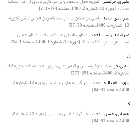
منیری، مرتضی
نظریهٔ مدل محدود و برخی کاربردهای آن در حساب
محدود
[دوره 12، شماره 2، 1400، صفحه 193-211]
مهرجدی، محیا
تأملی بر امکان عام از دیدگاه زین الدین کشی
[دوره
12، شماره 1، 1400، صفحه 39-57]
میرصانعی، سید احمد
منطق تطبیقی غیرکلاسیک ۱: منطق حملی
استاندارد - از SLe تا IFLe
[دوره 12، شماره 1، 1400، صفحه 1-24]
ن
نباتی، فرشته
تئوفراستس و قیاس‌های دارای-حد-اضافه
[دوره 12،
شماره 2، 1400، صفحه 251-272]
نبوی، لطف الله
وحدت در گزاره های رمزانشی
[دوره 12، شماره 2،
1400، صفحه 57-84]
ه
همتایی، حسن
وحدت در گزاره های رمزانشی
[دوره 12، شماره 2،
1400، صفحه 57-84]