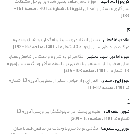
کریم زاده، امید
آموزة ذهن قطعه بندی شده برای حل مشکلات
سازگاری و بستار و نقد آن
[دوره 13، شماره 2، 1401، صفحه 161-
183]
م
مقدم، غلامعلی
تحلیل انتقادی و تسهیل نامگذاری قضایای موجهه
مرکبه در منطق سنتی
[دوره 13، شماره 1، 1401، صفحه 167-192]
میردامادی، سید مجتبی
نگاهی نو به شروط وحدت در تناقض قضایا
میان منطق‌دانان مسلمان با تطبیق بر فلسفة متأخر ویتگنشتاین
[دوره
13، شماره 1، 1401، صفحه 193-216]
میرزاپور، مهدی
اندراج: راز قیاس حملی ارسطویی
[دوره 13، شماره
2، 1401، صفحه 87-118]
ن
نبوی، لطف الله
علیه پریست؛ در ماینونگ‌گراییِ وجهی
[دوره 13،
شماره 2، 1401، صفحه 185-209]
نوروزی، علیرضا
نگاهی نو به شروط وحدت در تناقض قضایا میان