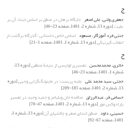
ج
جعفری ولنی، علی اصغر
جایگاه برهان در منطق بر اساس ابتناء آن بر
علیت
[دوره 13، شماره 2، 1401، صفحه 23-46]
جنتی فرد آموزگار، مسعود
اسامی خاص داستانی ؛ گذرگاه برگشت از
انقلاب کپرنیکی
[دوره 13، شماره 1، 1401، صفحه 1-21]
ح
حائری، محمدمحسن
تفسیری لوئیسی از نتیجۀ منطقی
[دوره 13،
شماره 1، 1401، صفحه 23-46]
حجتی، سید محمد علی
علیه پریست؛ در ماینونگ‌گراییِ وجهی
[دوره
13، شماره 2، 1401، صفحه 185-209]
حسامی فر، عبدالرزاق
مناقده جان ویلیامز و حمید وحید در تفسیر
پارادوکس مور
[دوره 13، شماره 2، 1401، صفحه 47-70]
حسینی، داود
منطق ابتنای صفر و چالشهای آن
[دوره 13، شماره 1،
1401، صفحه 67-92]