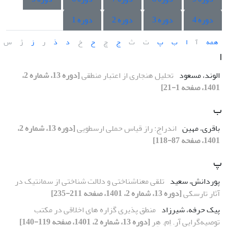
دوره 4
دوره 3
دوره 2
دوره 1
همه
آ
ا
ب
پ
ت
ث
ج
چ
ح
خ
د
ذ
ر
ز
ژ
س
ا
الوند، مسعود
تحلیل هنجاری از اعتبار منطقی
[دوره 13، شماره 2،
1401، صفحه 1-21]
ب
باقری، مهین
اندراج: راز قیاس حملی ارسطویی
[دوره 13، شماره 2،
1401، صفحه 87-118]
پ
پوردانش، سعید
تلقی معناشناختی و دلالت شناختی از سمانتیک در
آثار تارسکی
[دوره 13، شماره 2، 1401، صفحه 211-235]
پیک حرفه، شیرزاد
منطق پذیری گزاره های اخلاقی در مکتب
توصیه‌گرایی آر. اِم. هِر
[دوره 13، شماره 2، 1401، صفحه 119-140]