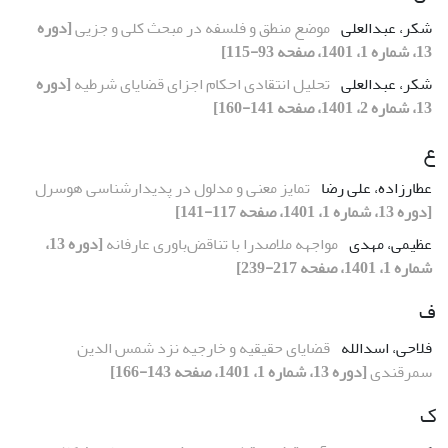
شکر، عبدالعلی
موضع منطق و فلسفه در مبحث کلی و جزیی
[دوره
13، شماره 1، 1401، صفحه 93-115]
شکر، عبدالعلی
تحلیل انتقادی احکام اجزای قضایای شرطیه
[دوره
13، شماره 2، 1401، صفحه 141-160]
ع
عطارزاده، علی رضا
تمایز معنی و مدلول در پدیدارشناسی هوسرل
[دوره 13، شماره 1، 1401، صفحه 117-141]
عظیمی، مهدی
مواجهه ملاصدرا با تناقض‌باوری عارفانه
[دوره 13،
شماره 1، 1401، صفحه 217-239]
ف
فلاحی، اسد‌الله
قضایای حقیقیه و خارجیه نزد شمس الدین
سمرقندی
[دوره 13، شماره 1، 1401، صفحه 143-166]
ک