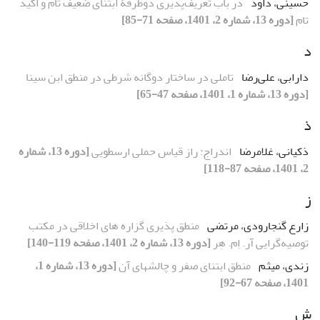
حسینی، داود
در باب تعریف‌پذیری دوطرفۀ ابتنای ضعیف تام و اکید
تام
[دوره 13، شماره 2، 1401، صفحه 71-85]
د
دارابی، علی‌رضا
تاملی در ساختار دوگانه شرطی در منطق ابن سینا
[دوره 13، شماره 1، 1401، صفحه 47-65]
ذ
ذکیانی، غلامرضا
اندراج: راز قیاس حملی ارسطویی
[دوره 13، شماره
2، 1401، صفحه 87-118]
ز
زارع گنجارودی، مرتضی
منطق پذیری گزاره های اخلاقی در مکتب
توصیه‌گرایی آر. اِم. هِر
[دوره 13، شماره 2، 1401، صفحه 119-140]
زندی، میثم
منطق ابتنای صفر و چالشهای آن
[دوره 13، شماره 1،
1401، صفحه 67-92]
ش