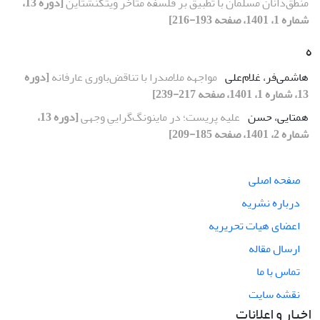
منطق‌دانان مسلمان با تطبیق بر فلسفة متأخر ویتگنشتاین
[دوره 13،
شماره 1، 1401، صفحه 193-216]
ه
هاشمی‌فر، غلام‌علی
مواجهه ملاصدرا با تناقض‌باوری عارفانه
[دوره
13، شماره 1، 1401، صفحه 217-239]
همتایی، حسن
علیه پریست؛ در ماینونگ‌گراییِ وجهی
[دوره 13،
شماره 2، 1401، صفحه 185-209]
صفحه اصلی
درباره نشریه
اعضای هیات تحریریه
ارسال مقاله
تماس با ما
نقشه سایت
اخبار و اعلانات