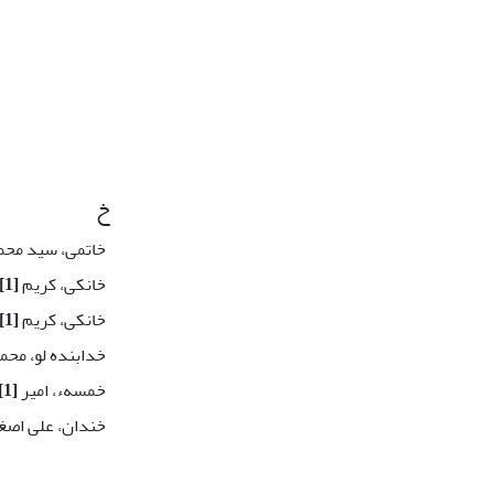
خ
خاتمی، سید محم
خانکی، کریم
[1]
خانکی، کریم
[1]
خدابنده لو، محم
خمسهء، امیر
[1]
خندان، علی اصغ