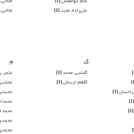
علم، ابوالفضل
[1]
فلاحی،
علی‌زاده، مجید
[1]
فلاحی،
گ
م
گلشنی، محمد
[1]
مثمر، 
گلفام، ارسلان
[1]
مجلسی 
یراحسان
[1]
محسنی‌
[1
محمدام
[1]
محمد ق
محمدی
محمدی