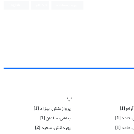
ورود به سامانه
ثبت نام
English
پ
 آرام
[1]
پروازمنش، بهزاد
[1]
، حامد
[1]
پناهی، سلمان
[1]
، حامد
[1]
پوردانش، سعید
[2]