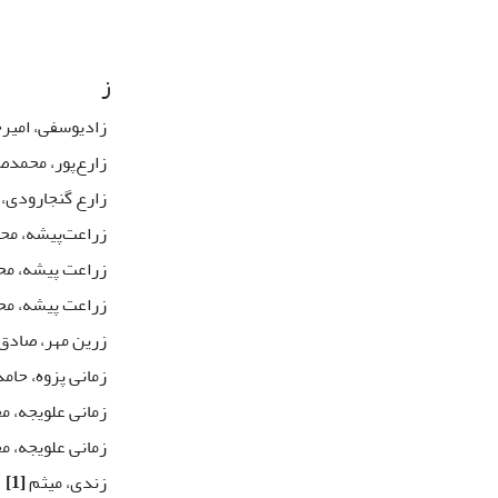
ز
زادیوسفی، امی
زارع‌پور، محمدص
زارع گنجارودی،
زراعت‌پیشه، مح
زراعت پیشه، م
زراعت پیشه، م
زرین مهر، صادق
زمانی پزوه، حام
زمانی علویجه، م
زمانی علویجه، م
زندی، میثم
[1]