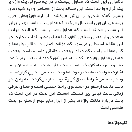
دشواری این است که مدلول چیست و در چه صورتی یک واژه‌ یا
یک گزاره‌ واحد است. این مساله بحث از همنامی و «به شیوه‌های
بسیار گفته شدن» را پیش می‌کشد. از ارسطوپژوهان قرن
بیستمی، ایروین استدلال می‌کند که مدلول ذات است و در برابرِ
آن شیلدز معتقد است که مدلول معنی است که البته مراتب
متعددی، از معنای سطحی (لغوی) تا معنای عمیق (ذات)، دارد. در
این مقاله استدلال می‌شود که مؤلفة اصلی در دلالتِ واژه‌ها و
گزاره‌ها این است که مدلول وحدت حقیقی داشته باشد. وحدت
حقیقی مدلول واژه‌ها، که بر اساس آموزة مقولات تعیین می‌شود،
به دو صورت امکان‌پذیر است: «به خاطر واحد»، مانند انسان و «با
اشاره به واحد»، مانند موجود. اما وحدت حقیقی مدلولِ گزاره‌ها به
وحدتِ حقیقیِ شرایط صدق گزارة موجِب باز می‌گردد. بنابراین، در
بحث دلالت ارسطو در جستجوی واحد حقیقی است و معنای عرفی
زبانی غایت نهایی وی نیست. اهمیتِ این بحث در این است که
بحث دربارة دلالتِ واژه‌ها یکی از ابزارهای مهمِ ارسطو در بحث
فلسفی است.
کلیدواژه‌ها