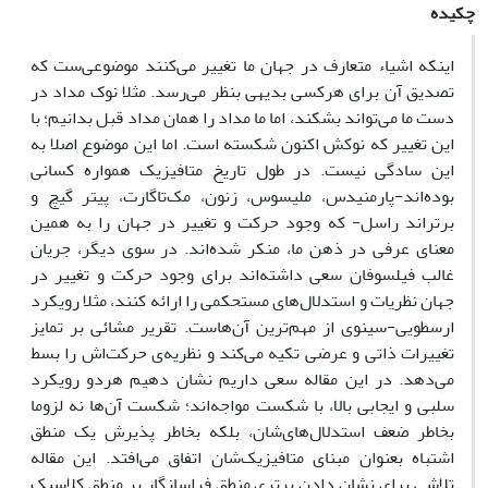
چکیده
اینکه اشیاء متعارف در جهان ما تغییر می‌کنند موضوعی‌ست که
تصدیق آن برای هرکسی بدیهی بنظر می‌رسد. مثلا نوک مداد در
دست ما می‌تواند بشکند، اما ما مداد را همان مداد قبل بدانیم؛ با
این تغییر که نوکش اکنون شکسته است. اما این موضوع اصلا به
این سادگی نیست. در طول تاریخ متافیزیک همواره کسانی
بوده‌اند-پارمنیدس، ملیسوس، زنون، مک‌تاگارت، پیتر گیچ و
برتراند راسل- که وجود حرکت و تغییر در جهان را به همین
معنای عرفی در ذهن ما، منکر شده‌اند. در سوی دیگر، جریان
غالب فیلسوفان سعی داشته‌اند برای وجود حرکت و تغییر در
جهان نظریات و استدلال‌های مستحکمی را ارائه کنند، مثلا رویکرد
ارسطویی-سینوی از مهم‌ترین آن‌هاست. تقریر مشائی بر تمایز
تغییرات ذاتی و عرضی تکیه می‌کند و نظریه‌ی حرکت‌اش را بسط
می‌دهد. در این مقاله سعی داریم نشان دهیم هردو رویکرد
سلبی و ایجابی بالا، با شکست مواجه‌اند؛ شکست آن‌ها نه لزوما
بخاطر ضعف استدلال‌های‌شان، بلکه بخاطر پذیرش یک منطق
اشتباه بعنوان مبنای متافیزیک‌شان اتفاق می‌افتد. این مقاله
تلاشی برای نشان دادن برتری منطق فراسازگار بر منطق کلاسیک