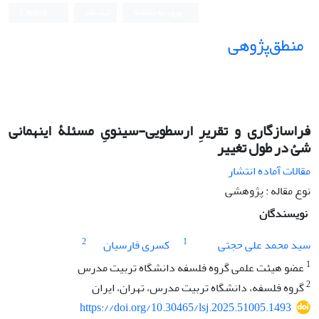
ورود به سامانه
ثبت نام
English
منطق‌پژوهی
فراسازگاری و تقریرِ ارسطویی-سینویِ مسئلۀ اینهمانی
شئ در طول تغییر
مقالات آماده انتشار
نوع مقاله : پژوهشی
نویسندگان
2
1
سید محمد علی حجتی
کسری فارسیان
1
عضو هیئت علمی گروه فلسفه دانشگاه تربیت مدرس
2
گروه فلسفه، دانشگاه تربیت مدرس، تهران، ایران
https://doi.org/10.30465/lsj.2025.51005.1493