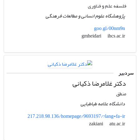
فلسفه علم و فناوری
پژوهشگاه علوم انسانی و مطالعات فرهنگی
goo.gl/00nm9n
ihcs.ac.ir
gmheidari
سردبیر
دکتر غلامرضا ذکیانی
منطق
دانشگاه علامه طباطبایی
217.218.98.136/homepage/9693197/?lang=fa-ir
atu.ac.ir
zakiani