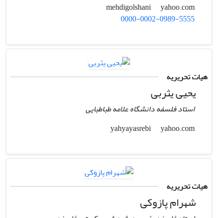
yahoo.com
mehdigolshani
0000-0002-0989-5555
هیات تحریریه
یحیی یثربی
استاد فلسفه دانشگاه علامه طباطبایی
yahoo.com
yahyayasrebi
هیات تحریریه
شهرام پازوکی