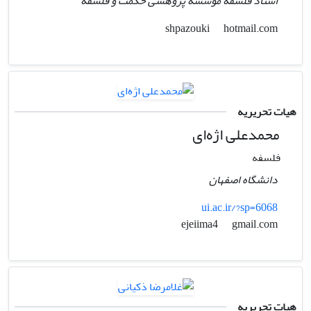
استاد فلسفه مؤسسه پژوهشی حکمت و فلسفه
hotmail.com
shpazouki
هیات تحریریه
محمد‌علی اژه‌ای
فلسفه
دانشگاه اصفهان
ui.ac.ir/?sp=6068
gmail.com
ejeiima4
هیات تحریریه