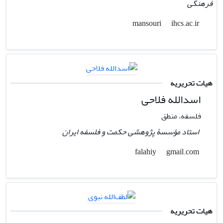
فرهنگی
ihcs.ac.ir
mansouri
هیات تحریریه
اسدالله فلاحی
فلسفه، منطق
استاد مؤسسۀ پژوهشی حکمت و فلسفه ایران
gmail.com
falahiy
هیات تحریریه