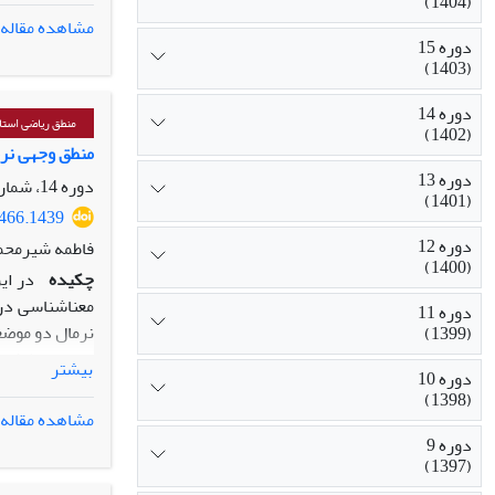
(1404)
معنایی و نیز 
مشاهده مقاله
موظف می‌دانسته
دوره 15
(1403)
دوره 14
منطق ریاضی استا
(1402)
منطق وجهی نر
دوره 13
دوره 14، شماره 1، تیر 1402، صفحه
(1401)
5466.1439
دوره 12
فاطمه شیرمحم
(1400)
چکیده
معناشناسی درس
دوره 11
(1399)
بیشتر
دوره 10
(1398)
در نهایت ثابت خوا
مشاهده مقاله
دوره 9
(1397)