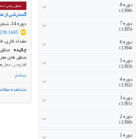
دوره 8
منطق ریاضی استا
(1396)
گسترشی از منطق
دوره 7
دوره 14، شماره 1، تیر 1402، صفحه
(1395)
6239.1445
مقداد قاری، ف
دوره 6
(1394)
چکیده
منطق های معرفت
دوره 5
افزودن عمل‌ها 
(1393)
را توسط عمل‌ه
بیشتر
دوره 4
منطق اثبات ها
(1392)
اصل موضوعی و 
مشاهده مقاله
همچنین برای ا
دوره 3
(1391)
دوره 2
(1390)
دوره 1