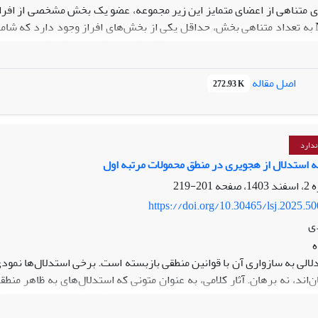
 متناهی از اعضای متمایز این زیر مجموعه، عضو یک بخش مشخصی از افراز 
ندمن شور و هیندمن برائر را در حساب مرتبه اول پئانو مطالعه می‌کنیم و
. در ادامه خواهیم دید که با اضافه شدن شرط مجزا بودن هم نتایج در حساب 
اصل مقاله
272.93 K
ندارد
استدلال از هجویری در منطق محمولات مرتبه اول
201-219
https://doi.org/10.30465/lsj.2025.5
دی
لالی به سازواری آن با قوانین منطقی بازبسته است. برخی استدلال‌ها نمودی
‌اند، نه برهان. آثار کلامی، به عنوان متونی که استدلال‌های به ظاهر منطقی
ناسبی برای اعتبارسنجی این متون است. در این پژوهش سه استدلال از 
نظر نحوی، با مبنا قرار دادن منطق صوری مرتبه اول، انجام می‌گیرد و هم 