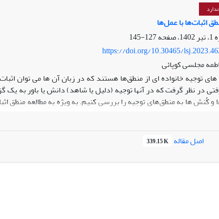
ندارد
 اثبات‌ها با عمل‌ها
127-145
https://doi.org/10.30465/lsj.2023.4
اطمه مجلسی کوپائی
ی در نظر گرفت که در آنها توجیه (دلیل یا شاهد) دانش یا باور به یک گزار
و کُنش ها به منطق‌های توجیه را بررسی کنیم. به ویژه به مطالعه منطق اث
ا گسترش می‌دهیم. برای این کار از منطق پویای گزاره‌ای استفاده می‌کنیم 
 اضافه می کنیم. این زبان گسترش یافته به ما امکان می دهد تا در مورد
یک معناشناسی براساس مدل‌های کریپکی- فیتینگ برای این منطق ترکیبی
اصل مقاله
339.15 K
ین منطق ترکیبی خاصیت درونی سازی را نیز ثابت می کنیم.