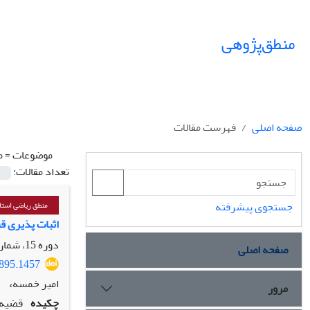
منطق‌پژوهی
صفحه اصلی
فهرست مقالات
موضوعات =
م
تعداد مقالات:
جستجوی پیشرفته
منطق ریاضی استا
اثبات پذیری ق
دوره 15، شماره 2، اسفند 1403، صفحه
صفحه اصلی
7895.1457
امیر خمسهء
مرور
چکیده