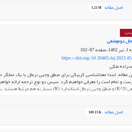
تعیین گونه‌ی مقدمات استدلال‌ها نشان داده می‌شود که هجویری از اصول علم
اصل مقاله
1.21 M
؛ ولی گاه از مغالطه عاری نبوده است. همچنین برمی‌آید که استدلال‌های او 
ندارد
مال دوموضعی
87-102
https://doi.org/10.30465/lsj.2023.4
دزاده ملکی
ت و تمام است را معرفی خواهیم کرد. سپس دو نوع ترجمه ارائه خواهیم ک
نرمال دو موضعی (K^2) و منطق وجهی نرمال استاند
هیم کرد که یک تناظر یک-به-یک بین توسیع‌هایی از منطق K و منطق K^2 وجود دارد.
اصل مقاله
349.15 K