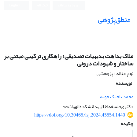
ورود به سامانه
ثبت نام
English
منطق‌پژوهی
ملاک بداهت بدیهیات تصدیقی؛ راهکاری ترکیبی مبتنی بر
ساختار و شهودات درونی
نوع مقاله : پژوهشی
نویسنده
محمد تاجیک جوبه
دﻛﺘﺮیﻓﻠﺴﻔﺔاﺧﻼق،داﻧﺸﻜﺪةاﻟﻬﻴﺎتﻗﻢ
https://doi.org/10.30465/lsj.2024.45554.1440
چکیده