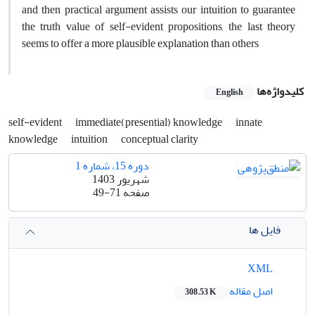
and then practical argument assists our intuition to guarantee
the truth value of self-evident propositions, the last theory
seems to offer a more plausible explanation than others
کلیدواژه‌ها
English
self-evident
immediate(presential) knowledge
innate
knowledge
intuition
conceptual clarity
دوره 15، شماره 1
شهریور 1403
صفحه
49-71
فایل ها
XML
اصل مقاله
308.53 K