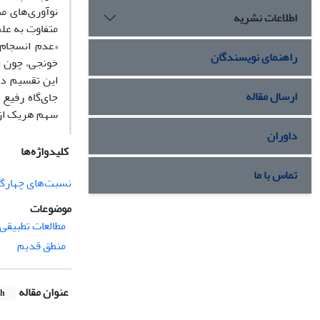
نوآوری‌های من
اطلاعات نشریه
متفاوت به علم
«عدم انسجام»
راهنمای نویسندگان
خونجی، چون از
این تقسیم در 
ارسال مقاله
جای‌گاه رفیع
سهم هر‌یک از
داوران
کلیدواژه‌ها
تماس با ما
نسبت‌های چهارگا
موضوعات
مطالعات تطبیقی
منطق قدیم
عنوان مقاله
sh