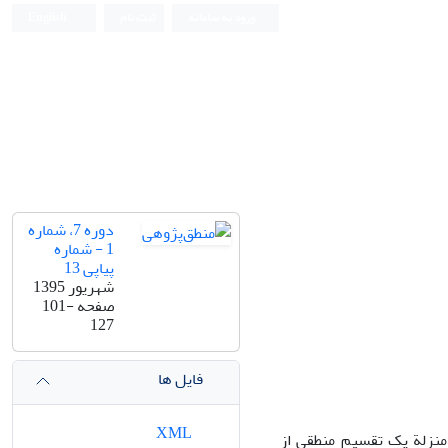
ورود به سامانه
ثبت نام
English
دوره 7، شماره
1 - شماره
پیاپی 13
شهریور 1395
صفحه
101-
127
فایل ها
XML
منزلة یک تقسیم منطقی از