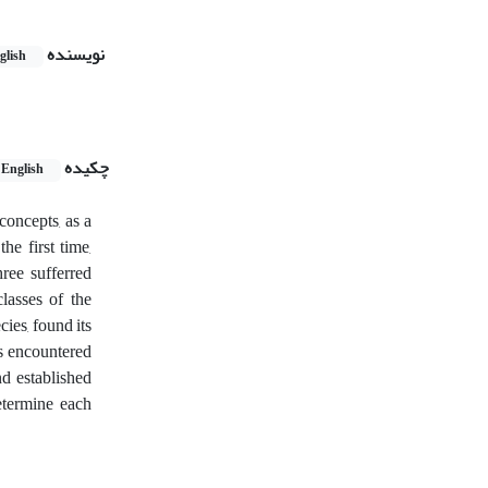
نویسنده
glish
چکیده
English
concepts, as a
he first time,
hree sufferred
classes of the
cies, found its
as encountered
nd established
etermine each