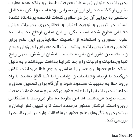
بدیهیات به عنوان زیرساخت معرفت فلسفی و بلکه همه معارف
بشری از گذشته دارای ارزش بسزایی بوده است و لیکن به دلایل
مختلفی به چرایی آن جز در مطاوی کلمات فلاسفه پرداخته نشده
است. در تبیین و توجیه اعتبار و خطاناپذیری بدیهیات مبانی
مختلفی مطرح شده است. یکی از این مبانی ارجاع بدیهیات به
علوم حضوری و استفاده از خاصیت خطاناپذیری این علم برای
تضمین صحت بدیهیات می‌باشد. آیت الله مصباح را می‌توان مبدع
و یا نخستین مقرر این نظریه دانست. ایشان از شش بدیهی رایج
تنها وجدانیات و اولیات را واجد شرایط بداهت می‌دانند و به دلیل
اینکه علم حصولی و حس را مناشیء وقوع خطا می‌دانند، تلاش
می‌کنند تا ارتباط وجدانیات و اولیات را با آنها قطع نمایند تا راه
ورود خطا به بدیهیات مسدود شود و آن‌گاه برای تضمین صدق و
بداهت بدیهیات آنها را با علم حضوری که سرچشمه ضمانت صحت
است، پیوند می‌دهند. اما این نظریه به نظر می‌رسد با مشکلاتی
روبرو است. نوشتار مذکور درصدد است تا با تبیین نظر ایشان و
برشمردن ویژگی‌های علم حضوری ملاحظات وارد بر این نظریه را
بررسی کند.
کلیدواژه‌ها